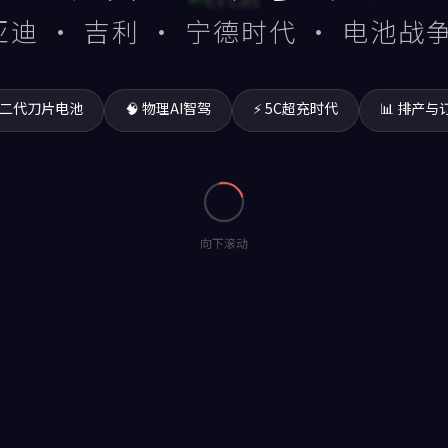
亚迪 · 吉利 · 宁德时代 · 电池
 二代刀片电池
🧠 物理AI智驾
⚡ 5C超充时代
📊 排产与
向下滚动