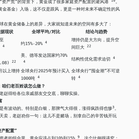
10
“资产荒”的背景下，黄金成了很多家庭资产配置的避风港
。
（黄金基金）入场，这不仅是跟风，更是一种对未来不确定性的风
球在黄金储备上的差异，大家就知道未来的空间有多大了：
数据现状
全球平均/对比
结论与趋势
截至
增持仍是大方向，提升空
4
约15%-20%
4
22
)
间巨大
美、德等发达国家约70%
4
结构性优化需求迫切
22
4
5.08)
月以上增持
全球央行2025年预计买入
全球央行“囤金潮”不可逆
4
4
1000吨
转
：咱们老百姓该怎么做？
老赵得给各位亲戚朋友交交底，聊聊实操。
富
3
是有波动的。特别是白银，那脾气大得很，涨得疯跌得也惨
。
天卖，老赵劝你一句：这儿不是赌场，别拿自己的辛苦钱开玩
资产配置”
9
资者的组合里，黄金应该占到10%到15%
。这个比例很讲究：