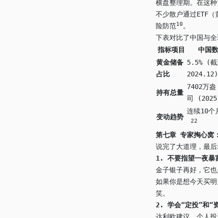
横盘整理期。在这种
不少散户通过ETF
10
险防范
。
下表对比了中国与全
指标项目
中国
黄金储备
5.5% (
占比
2024.12
7402万盎
持有总量
司 (202
连续10个
变动趋势
22
第七章 专家掏心窝
说完了大道理，最后
1.
不要指望一夜暴
金子银子再好，它也
如果你是想今天买明
笑。
2.
学会“定投”和“
达利欧建议，个人投