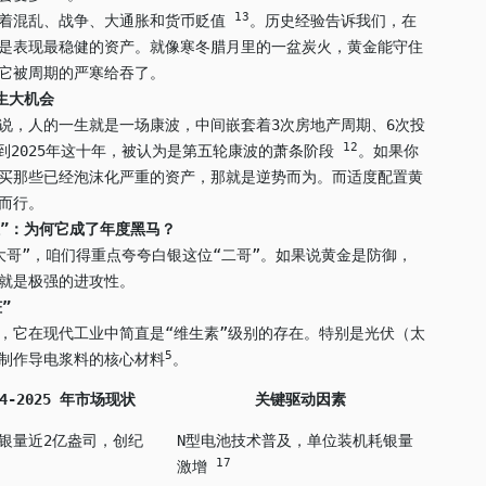
13
斥着混乱、战争、大通胀和货币贬值
。历史经验告诉我们，在
是表现最稳健的资产。就像寒冬腊月里的一盆炭火，黄金能守住
它被周期的严寒给吞了。
生大机会
说，人的一生就是一场康波，中间嵌套着3次房地产周期、6次投
12
年到2025年这十年，被认为是第五轮康波的萧条阶段
。如果你
买那些已经泡沫化严重的资产，那就是逆势而为。而适度配置黄
而行。
狂”：为何它成了年度黑马？
大哥”，咱们得重点夸夸白银这位“二哥”。如果说黄金是防御，
就是极强的进攻性。
”
，它在现代工业中简直是“维生素”级别的存在。特别是光伏（太
5
制作导电浆料的核心材料
。
4-2025
年市场现状
关键驱动因素
用银量近2亿盎司，创纪
N型电池技术普及，单位装机耗银量
17
激增