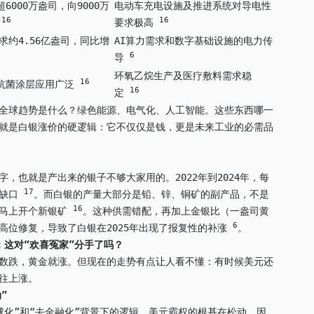
6000万盎司，向9000万
电动车充电设施及推进系统对导电性
16
16
刺
要求极高
需求约4.56亿盎司，同比增
AI算力需求和数字基础设施的电力传
6
导
环氧乙烷生产及医疗敷料需求稳
16
抗菌涂层应用广泛
16
定
全球趋势是什么？绿色能源、电气化、人工智能。这些东西哪一
就是白银涨价的硬逻辑：它不仅仅是钱，更是未来工业的必需品
，也就是产出来的银子不够大家用的。2022年到2024年，每
17
给缺口
。而白银的产量大部分是铅、锌、铜矿的副产品，不是
16
能马上开个新银矿
。这种供需错配，再加上金银比（一盎司黄
6
高位修复，导致了白银在2025年出现了报复性的补涨
。
：这对“欢喜冤家”分手了吗？
数跌，黄金就涨。但现在的走势有点让人看不懂：有时候美元还
往上涨。
”
球化”和“去金融化”背景下的逻辑。美元霸权的根基在松动，因