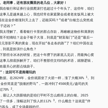
、老同事，还有朋友圈里的老几位，大家好！
我在银行和证券行业摸爬滚打也超过十个年头了。这些年，咱们
这事儿是越来越上心，我也经常在家庭聚会或者老友饭局上被大
现在这金价都涨到天上去了，还能买吗？”或者“白银怎么突然成
子还凶？”
我太理解了。看着银行卡里的那点存款，再瞅瞅这物价和满屏的
里不犯嘀咕？这金子银子大涨，到底是“财富敲门”还是“最后一
美元形影不离的黄金，现在开始“各走各的路”了？咱们中国在这
，到底是扮演什么角色？
下那些冷冰冰的研报，把这十年攒下的家底儿见识，用最掏心窝
这事儿彻底拆解开了。咱们不整那些文绉绉的术语，就聊逻辑，
姓最关心的那点钱袋子。
银”：这回可不是闹着玩的
1
数据。在2024年，金价就跟坐了火箭一样，涨了大概30%
。到
，金价简直是“脱缰的野马”，一路冲到了4500美元/盎司的关
2
过70%
。
，最让人大跌眼镜的是咱们平时不怎么瞧得上的白银。2025
3
了一倍多，涨幅达到了惊人的112%
。什么概念？这就是“伴
”的风头，成了全场最靓的仔。