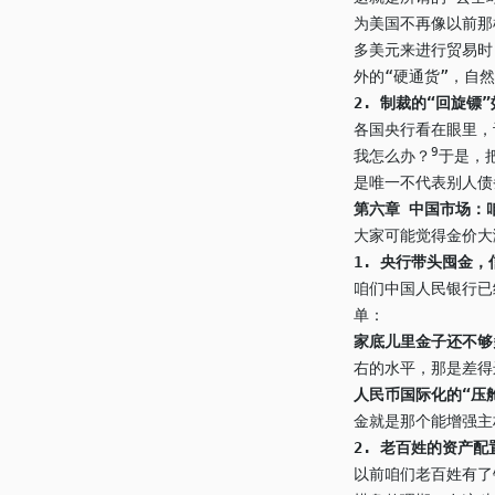
为美国不再像以前那
多美元来进行贸易时
外的“硬通货”，自
2.
制裁的“回旋镖”
各国央行看在眼里，
9
我怎么办？
于是，
是唯一不代表别人债
第六章 中国市场：
大家可能觉得金价大
1.
央行带头囤金，
咱们中国人民银行
单：
家底儿里金子还不够
右的水平，那是
人民币国际化的“压
金就是那个能增强主
2.
老百姓的资产配
以前咱们老百姓有了