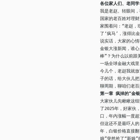
各位家人们、老同学
我是老赵。转眼间，
国家的老百姓对理财
家围着问：“老赵，
了‘疯马’，涨得比金
说实话，大家的心情
金银大涨新闻，谁心
棒”？为什么以前跟
一场全球金融大戏里
今儿个，老赵我就放
子的话，给大伙儿把
聊周期，聊咱们老百
第一章 疯掉的“金
大家伙儿先瞅瞅这组
了2025年，好家伙
口，年内涨幅一度超
但这还不是最吓人的
年，白银价格直接翻
娘”突然抢了“新娘