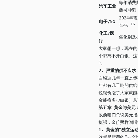
每年消费超
汽车工业
盎司冲
2024年
电子/5G
16
长4%
化工/医
催化剂及
疗
大家想一想，现在的
个都离不开白银。这
6
。
2.
严重的供不应求
白银这几年一直是赤字
年都有几千吨的供
说银价涨了大家就
金能换多少白银）从
第五章 黄金与美元
以前咱们总说美元指
挺强，金价照样噌噌
1.
黄金的“独立运动
这就是所谓的“去全