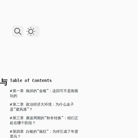
Dark Theme
与
Table of Contents
#
第一章 疯掉的“金银”：这回可不是闹着
玩的
#
第二章 政治经济大环境：为什么金子
是“避风港”？
#
第三章 康波周期的“秋冬转换”：咱们正
处在哪个阶段？
#
第四章 白银的“疯狂”：为何它成了年度
黑马？