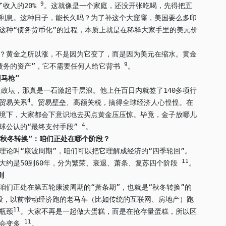
9
了收入的20%
。这就像是一个家庭，还没开张吃喝，先得把五
利息。这种日子，能长久吗？为了补这个大窟窿，美国要么多印
这种“债务货币化”的过程，本质上就是在稀释大家手里的美元价
？黄金之所以涨，不是因为它变了，而是因为美元在缩水。黄金
9
债务的资产”，它不需要任何人给它背书
。
马枪”
重返政坛，那真是一石激起千层浪。他上任百日内就签了140多项行
4
贸易关系
。贸易壁垒、高额关税，搞得全球经济人心惶惶。在
境下，大家都会下意识地去买点黄金压压惊。毕竟，金子放哪儿
4
球公认的“最终支付手段”
。
“秋冬转换”：咱们正处在哪个阶段？
理论叫“康波周期”，咱们可以把它理解成经济的“四季轮回”。
11
大约是50到60年，分为繁荣、衰退、萧条、复苏四个阶段
。
则
咱们正处在第五轮康波周期的“萧条期”，也就是“秋冬转换”的
段，以前带动经济跑的老马车（比如传统的互联网、房地产）跑
11
瓶颈
。大家不再是一起做大蛋糕，而是在抢存量蛋糕，所以区
11
才会变多
。