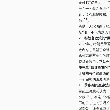
要付1万亿美元，占
分之一的收入拿去还
钞，要么就得赖账。
10
值
。
所以，大家明白了吧
是“唯一不代表别人
2.
特朗普政策的“回
2025年，特朗普
政命令，重塑了全球
这种高度不确定的环
都是硬通货，它是全
第三章 康波周期的
金融圈有个很高级的
一个完整的康波周期
1.
萧条期的生存法
目前主流观点认为，
11
阶段
。在这个阶
不动了，进入了增长
域竞争、地缘博弈