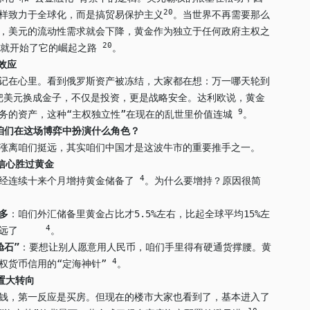
20
样致力于全球化，而是搞贸易保护主义
。当世界不再需要那么
，美元的流动性需求就会下降，黄金作为独立于任何政府主权之
20
然就开始了它的崛起之路
。
效应
记在心里。看到俄罗斯资产被冻结，大家都在想：万一哪天轮到
把美元换成金子，不仅是投资，更是战略安全。达利欧说，黄金
9
务的资产，这种“主权独立性”在现在的乱世里价值连城
。
咱们在这场博弈中扮演什么角色？
涨离咱们挺远，其实咱们中国才是这波牛市的重要推手之一。
信心胜过黄金
4
已经连续十来个月增持黄金储备了
。为什么要增持？原因很简
多
：咱们外汇储备里黄金占比才5.5%左右，比起全球平均15%左
4
差得远了
。
舱石”
：要想让别人愿意用人民币，咱们手里得有硬通货撑腰。黄
4
权货币信用的“定海神针”
。
置大转向
钱，第一反应是买房。但现在的楼市大家也看到了，基本进入了