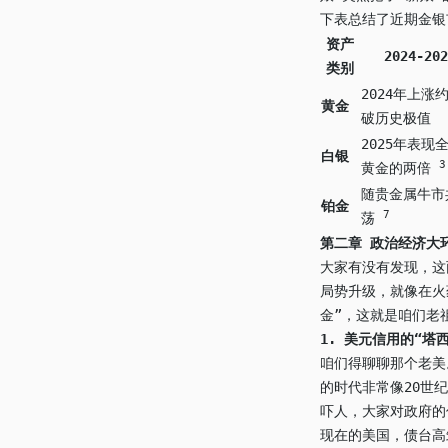
下表总结了近期金银
资产
2024-202
类别
2024年上涨约
黄金
破历史极值
2025年表现
白银
3
黄金的两倍
随贵金属牛市
铂金
7
荡
第二章 政治经济大
大家有没有发现，这
局势升级，就像在火
金”，这就是咱们老
1.
美元信用的“塔西
咱们得聊聊那个老美
的时代非常像20世
吓人，大家对政府的
现在的美国，债台高