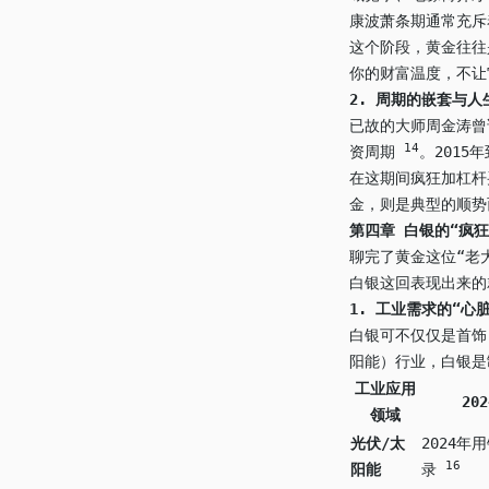
康波萧条期通常充
这个阶段，黄金往往
你的财富温度，不让
2.
周期的嵌套与人
已故的大师周金涛曾
14
资周期
。2015
在这期间疯狂加杠杆
金，则是典型的顺势
第四章 白银的“疯
聊完了黄金这位“老
白银这回表现出来的
1.
工业需求的“心脏
白银可不仅仅是首饰
阳能）行业，白银是
工业应用
202
领域
光伏/太
2024年
16
阳能
录