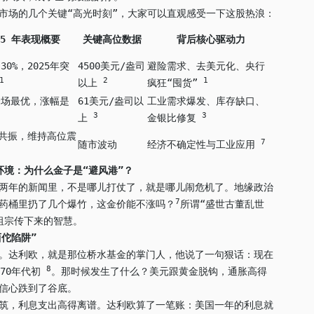
市场的几个关键“高光时刻”，大家可以直观感受一下这股热浪：
5
年表现概要
关键高位数据
背后核心驱动力
30%，2025年突
4500美元/盎司
避险需求、去美元化、央行
1
2
1
以上
疯狂“囤货”
全场最优，涨幅是
61美元/盎司以
工业需求爆发、库存缺口、
3
3
上
金银比修复
共振，维持高位震
7
随市波动
经济不确定性与工业应用
环境：为什么金子是“避风港”？
两年的新闻里，不是哪儿打仗了，就是哪儿闹危机了。地缘政治
7
药桶里扔了几个爆竹，这金价能不涨吗？
所谓“盛世古董乱世
祖宗传下来的智慧。
佗陷阱”
。达利欧，就是那位桥水基金的掌门人，他说了一句狠话：现在
8
纪70年代初
。那时候发生了什么？美元跟黄金脱钩，通胀高得
信心跌到了谷底。
筑，利息支出高得离谱。达利欧算了一笔账：美国一年的利息就