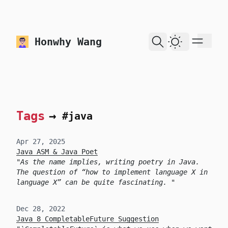
skip to content
Honwhy Wang
Dark Theme
Tags
→
#java
Apr 27, 2025
Java ASM & Java Poet
As the name implies, writing poetry in Java.
The question of “how to implement language X in
language X” can be quite fascinating.
Dec 28, 2022
Java 8 CompletableFuture Suggestion